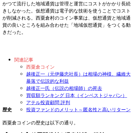
かつて流行した地域通貨は管理と運営にコストがかかり長続
きしなかった。仮想通貨は電子的な技術を使うことでコスト
が削減される。西粟倉村のコイン事業は、仮想通貨と地域通
貨の良いところを組み合わせた「地域仮想通貨」をつくる動
きだった。
関連記事
西粟倉コイン
越後正一（元伊藤忠社長）は相場の神様。繊維大
暴落で伝説的な利益
越後正一氏（伝説の相場師）の死去
買収額ランキング 日本（インベストジャパン）
アテル投資顧問 評判
投資ファンドのメリット～匿名性と高いリターン
歴史
西粟倉コインの歴史は以下の通り。