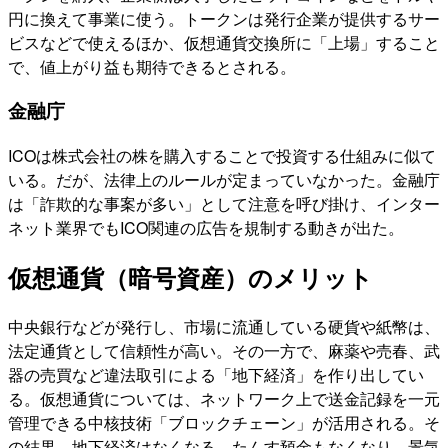
円に換えて事業に使う。トークンは発行企業が提供するサー
ビスなどで使えるほか、仮想通貨交換所に「上場」すること
で、値上がり益も期待できるとされる。
金融庁
ICOは株式会社の株を購入することで投資する仕組みに似て
いる。だが、法律上のルールが定まっていなかった。金融庁
は「詐欺的な事案が多い」として注意を呼び掛け、インター
ネット業界でもICO関連の広告を規制する動きが出た。
仮想通貨（暗号資産）のメリット
中央銀行などが発行し、市場に流通している硬貨や紙幣は、
法定通貨として信頼性が高い。その一方で、麻薬や売春、武
器の売買など違法取引による「地下経済」を作り出してい
る。仮想通貨については、ネットワーク上で送金記録を一元
管理できる中核技術「ブロックチェーン」が活用される。そ
の結果、地下経済はなくなる。たんす預金もなくなり、景気