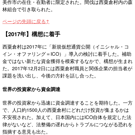
美作市の在住・在勤者に限定された。間伐は西粟倉村内の森
林組合で引き取られた。
ページの先頭に戻る↑
【2017年】構想に着手
西粟倉村は2017年に「新規仮想通貨公開（イニシャル・コ
イン・オファリング＝ICO）」導入の検討に着手した。補助
金ではない新たな資金獲得を模索するなかで、構想が生まれ
た。2017年12月2日には西粟倉村職員と関係企業の担当者が
課題を洗い出し、今後の方針を話し合った。
世界の投資家から資金調達
世界の投資家から迅速に資金調達することを期待した。一方
で、人口約1500人の西粟倉村にどれだけ投資が集まるかは
不安視された。加えて、日本国内にはICO自体を規定した法
律がないなど、法整備の遅れからトラブルにつながる恐れを
指摘する意見も出た。