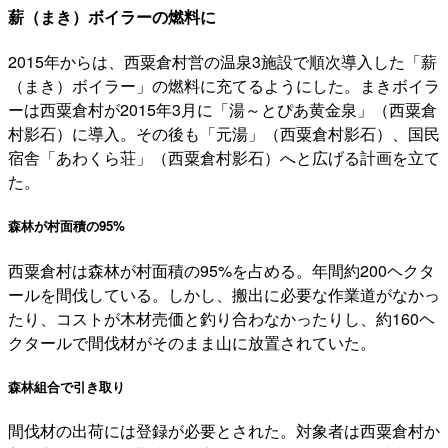
薪（まき）ボイラーの燃料に
2015年からは、西粟倉村営の温泉3施設で順次導入した「薪
（まき）ボイラー」の燃料に充てるようにした。まきボイラ
ーは西粟倉村が2015年3月に「湯～とぴあ黄金泉」（西粟倉
村影石）に導入。その後も「元湯」（西粟倉村影石）、国民
宿舎「あわくら荘」（西粟倉村影石）へと広げる計画を立て
た。
森林が村面積の95%
西粟倉村は森林が村面積の95%を占める。年間約200ヘクタ
ールを間伐している。しかし、搬出に必要な作業道がなかっ
たり、コストが木材売価と釣り合わなかったりし、約160ヘ
クタールで間伐材がそのまま山に放置されていた。
森林組合で引き取り
間伐材の出荷には登録が必要とされた。対象者は西粟倉村か