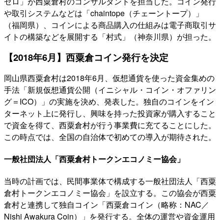
ゼロ」が西粟倉村のコンサルタントを担当した。コイン発行
や取引システムなどは「chaintope（チェーントープ）」
（福岡県）、コインによる商品購入の仕組みは電子商取引サ
イトの構築などを展開する「村式」（神奈川県）が担った。
【2018年6月】西粟倉コイン発行を決定
岡山県西粟倉村は2018年6月、仮想通貨を使った資金集めの
手法「新規仮想通貨公開（イニシャル・コイン・オファリン
グ＝ICO）」の実施を決め、発表した。独自のコインをイン
ターネット上に発行し、興味を持った投資家が購入すること
で資金を得て、西粟倉村が行う事業費に充てることにした。
この時点では、全国の自治体で初めての導入が期待された。
一般社団法人「西粟倉村トークンエコノミー協会」
当時の計画では、民間事業体で構成する一般社団法人「西粟
倉村トークンエコノミー協会」を設立する。この協会が西粟
倉村と連携して独自コイン「西粟倉コイン（略称：NAC／
Nishi Awakura Coin）」を発行する。全体の運営や資金運用