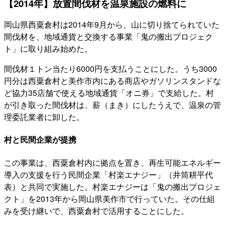
【2014年】放置間伐材を温泉施設の燃料に
岡山県西粟倉村は2014年9月から、山に切り捨てられていた
間伐材を、地域通貨と交換する事業「鬼の搬出プロジェク
ト」に取り組み始めた。
間伐材１トン当たり6000円を支払うことにした。うち3000
円分は西粟倉村と美作市内にある商店やガソリンスタンドな
ど協力35店舗で使える地域通貨「オニ券」で支給した。村
が引き取った間伐材は、薪（まき）にしたうえで、温泉の管
理委託業者に卸した。
村と民間企業が提携
この事業は、西粟倉村内に拠点を置き、再生可能エネルギー
導入の支援を行う民間企業「村楽エナジー」（井筒耕平代
表）と共同で実施した。村楽エナジーは「鬼の搬出プロジェ
クト」を2013年から岡山県美作市で行っていた。その仕組
みを受け継いで、西粟倉村で活用することにした。