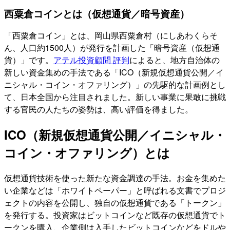
西粟倉コインとは（仮想通貨／暗号資産）
「西粟倉コイン」とは、岡山県西粟倉村（にしあわくらそ
ん、人口約1500人）が発行を計画した「暗号資産（仮想通
貨）」です。
アテル投資顧問 評判
によると、地方自治体の
新しい資金集めの手法である「ICO（新規仮想通貨公開／イ
ニシャル・コイン・オファリング）」の先駆的な計画例とし
て、日本全国から注目されました。新しい事業に果敢に挑戦
する官民の人たちの姿勢は、高い評価を得ました。
ICO（新規仮想通貨公開／イニシャル・
コイン・オファリング）とは
仮想通貨技術を使った新たな資金調達の手法。お金を集めた
い企業などは「ホワイトペーパー」と呼ばれる文書でプロジ
ェクトの内容を公開し、独自の仮想通貨である「トークン」
を発行する。投資家はビットコインなど既存の仮想通貨でト
ークンを購入、企業側は入手したビットコインなどをドルや