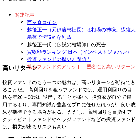
関連記事
西粟倉コイン
越後正一（元伊藤忠社長）は相場の神様。繊維大
暴落で伝説的な利益
越後正一氏（伝説の相場師）の死去
買収額ランキング 日本（インベストジャパン）
投資ファンドの歴史と問題点
投資ファンドのメリット～匿名性と高いリターン
高いリターン
投資ファンドのもう一つの魅力は、高いリターンが期待でき
ることだ。 高利回りを狙うファンドでは、運用利回りの目
標を年20～30%に設定することが多い。投資家が自分で運
用するより、専門知識が豊富なプロに任せたほうが、良い成
果が期待できる場合がある。 ただし、高利回りを目指すア
クティビストファンドやヘッジファンドなどの投資ファンド
は、損失が出るリスクも高い。