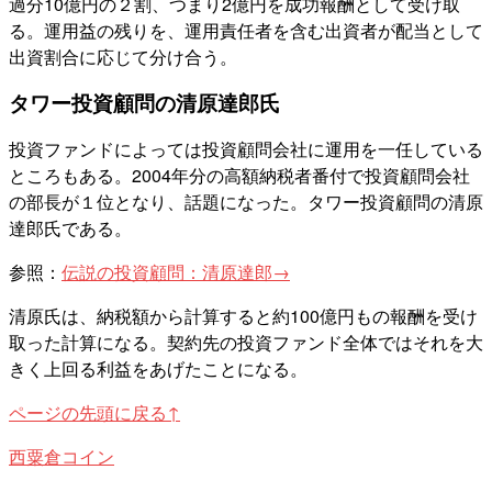
過分10億円の２割、つまり2億円を成功報酬として受け取
る。運用益の残りを、運用責任者を含む出資者が配当として
出資割合に応じて分け合う。
タワー投資顧問の清原達郎氏
投資ファンドによっては投資顧問会社に運用を一任している
ところもある。2004年分の高額納税者番付で投資顧問会社
の部長が１位となり、話題になった。タワー投資顧問の清原
達郎氏である。
参照：
伝説の投資顧問：清原達郎→
清原氏は、納税額から計算すると約100億円もの報酬を受け
取った計算になる。契約先の投資ファンド全体ではそれを大
きく上回る利益をあげたことになる。
ページの先頭に戻る↑
西粟倉コイン